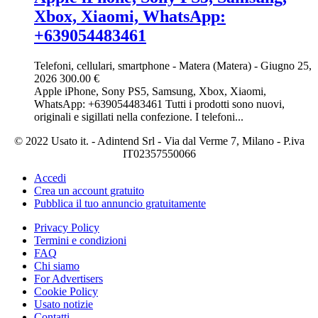
Xbox, Xiaomi, WhatsApp:
+639054483461
Telefoni, cellulari, smartphone
-
Matera (Matera)
-
Giugno 25,
2026
300.00 €
Apple iPhone, Sony PS5, Samsung, Xbox, Xiaomi,
WhatsApp: +639054483461 Tutti i prodotti sono nuovi,
originali e sigillati nella confezione. I telefoni...
© 2022 Usato it. - Adintend Srl - Via dal Verme 7, Milano - P.iva
IT02357550066
Accedi
Crea un account gratuito
Pubblica il tuo annuncio gratuitamente
Privacy Policy
Termini e condizioni
FAQ
Chi siamo
For Advertisers
Cookie Policy
Usato notizie
Contatti