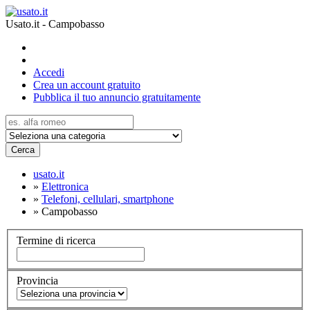
Usato.it - Campobasso
Accedi
Crea un account gratuito
Pubblica il tuo annuncio gratuitamente
Cerca
usato.it
»
Elettronica
»
Telefoni, cellulari, smartphone
»
Campobasso
Termine di ricerca
Provincia