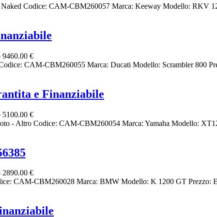
Naked Codice: CAM-CBM260057 Marca: Keeway Modello: RKV 125 
nanziabile
6
9460.00 €
o Codice: CAM-CBM260055 Marca: Ducati Modello: Scrambler 800 Pre
tita e Finanziabile
6
5100.00 €
oto - Altro Codice: CAM-CBM260054 Marca: Yamaha Modello: XT12
56385
6
2890.00 €
odice: CAM-CBM260028 Marca: BMW Modello: K 1200 GT Prezzo: EUR
nanziabile